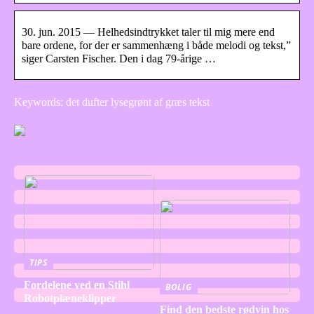
30. jun. 2015 — Helhedsindtrykket taler til mig mere end
bare ordene, for der er sammenhæng i både melodi og tekst,”
siger Carsten Fischer. Den i dag 79-årige …
Keywords: det dufter lysegrønt af græs tekst
TIPS
Fordelene ved en Stihl
BOLIG
Robotplæneklipper
Find den bedste rødvin hos