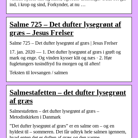
ind, i krop og sind, Forkynder, at nu …
Salme 725 – Det dufter lysegrønt af
græs – Jesus Frelser
Salme 725 – Det dufter lysegrønt af græs | Jesus Frelser
17. jan. 2020 — 1. Det dufter lysegrønt af græs i grøft og
mark og enge. Og vinden kysser klit og næs · 2. Hør
fugletungers tusindfryd fra morgen og til aften!
Teksten til lovsangen / salmen
Salmestafetten – det dufter lysegrønt
af græs
Salmestafetten – det dufter lysegrønt af græs –
Metodistkirken i Danmark
”Det dufter lysegrønt af græs” er en salme om – og en
hyldest til – sommeren. Det får udtryk hele salmen igennem,
hvad enten det er duften af græs og den varme, …