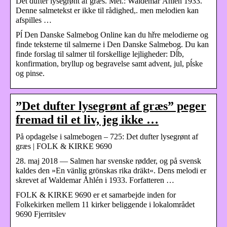
Det dufter lysegrønt af græs. Mel.: Waldemar Åhlén 1933.
Denne salmetekst er ikke til rådighed,. men melodien kan
afspilles …
Pĺ Den Danske Salmebog Online kan du hřre melodierne og
finde teksterne til salmerne i Den Danske Salmebog. Du kan
finde forslag til salmer til forskellige lejligheder: Dĺb,
konfirmation, bryllup og begravelse samt advent, jul, pĺske
og pinse.
”Det dufter lysegrønt af græs” peger
fremad til et liv, jeg ikke …
På opdagelse i salmebogen – 725: Det dufter lysegrønt af
græs | FOLK & KIRKE 9690
28. maj 2018 — Salmen har svenske rødder, og på svensk
kaldes den »En vänlig grönskas rika dräkt«. Dens melodi er
skrevet af Waldemar Åhlén i 1933. Forfatteren …
FOLK & KIRKE 9690 er et samarbejde inden for
Folkekirken mellem 11 kirker beliggende i lokalområdet
9690 Fjerritslev