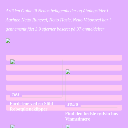
Artiklen Guide til Nettos beliggenheder og åbningstider i
Aarhus: Netto Runevej, Netto Hasle, Netto Viborgvej har i
gennemsnit fået
3.9
stjerner baseret på
37
anmeldelser
TIPS
Fordelene ved en Stihl
BOLIG
Robotplæneklipper
Find den bedste rødvin hos
Vinmedmere