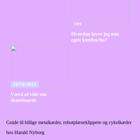
TIPS
Hvordan laver jeg min
egen kombucha?
26/10/2022
Værd at vide om
skateboards
Guide til billige metalkæder, robotplæneklippere og cykelkæder
hos Harald Nyborg