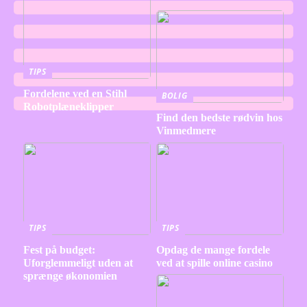
TIPS
Fordelene ved en Stihl
BOLIG
Robotplæneklipper
Find den bedste rødvin hos
Vinmedmere
TIPS
TIPS
Fest på budget:
Opdag de mange fordele
Uforglemmeligt uden at
ved at spille online casino
sprænge økonomien