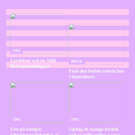
TIPS
Fordelene ved en Stihl
BOLIG
Robotplæneklipper
Find den bedste rødvin hos
Vinmedmere
TIPS
TIPS
Fest på budget:
Opdag de mange fordele
Uforglemmeligt uden at
ved at spille online casino