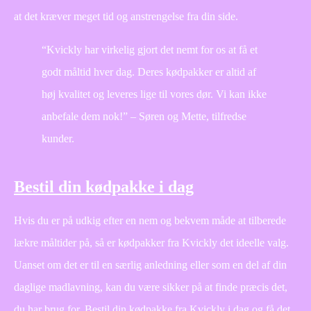
at det kræver meget tid og anstrengelse fra din side.
“Kvickly har virkelig gjort det nemt for os at få et
godt måltid hver dag. Deres kødpakker er altid af
høj kvalitet og leveres lige til vores dør. Vi kan ikke
anbefale dem nok!” – Søren og Mette, tilfredse
kunder.
Bestil din kødpakke i dag
Hvis du er på udkig efter en nem og bekvem måde at tilberede
lækre måltider på, så er kødpakker fra Kvickly det ideelle valg.
Uanset om det er til en særlig anledning eller som en del af din
daglige madlavning, kan du være sikker på at finde præcis det,
du har brug for. Bestil din kødpakke fra Kvickly i dag og få det