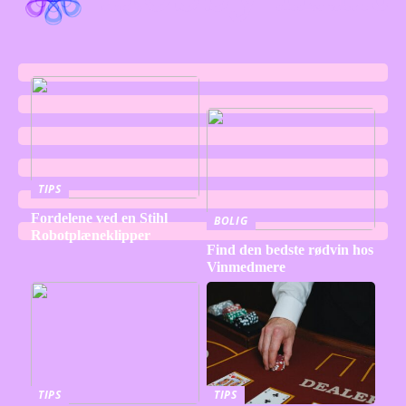
TIPS
Fordelene ved en Stihl
BOLIG
Robotplæneklipper
Find den bedste rødvin hos
Vinmedmere
TIPS
TIPS