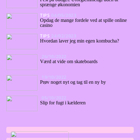
sprænge økonomien
TIPS
04/05/2023
Opdag de mange fordele ved at spille online
casino
TIPS
24/02/2023
Hvordan laver jeg min egen kombucha?
26/10/2022
Værd at vide om skateboards
19/10/2022
Prøv noget nyt og tag til en ny by
05/10/2022
Slip for fugt i kælderen