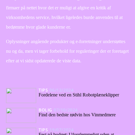
firmaer på nettet hvor det er muligt at afgive en kritik af
virksomhedens service, hvilket ligeledes burde anvendes til at
bedømme hvor glade kunderne er.
Oplysninger angående produkter og e-forretninger understøttes
nu og da, men vi tager forbehold for reguleringer der er foretaget
efter at vi sidst opdaterede de viste data.
TIPS
06/12/2024
Fordelene ved en Stihl Robotplæneklipper
BOLIG
07/10/2024
Find den bedste rødvin hos Vinmedmere
TIPS
19/07/2024
Fest på budget: Uforglemmeligt uden at