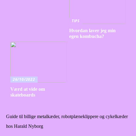
TIPS
Hvordan laver jeg min
egen kombucha?
26/10/2022
Værd at vide om
skateboards
Guide til billige metalkæder, robotplæneklippere og cykelkæder
hos Harald Nyborg