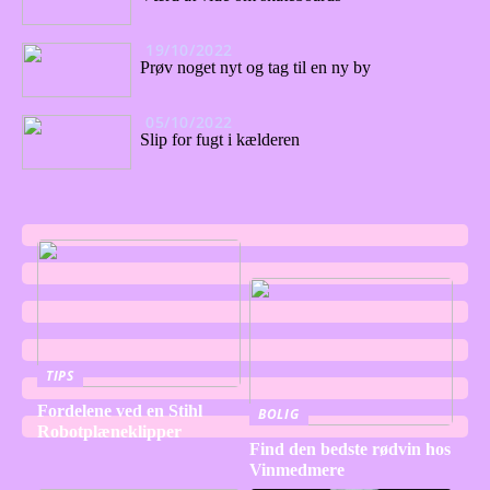
19/10/2022
Prøv noget nyt og tag til en ny by
05/10/2022
Slip for fugt i kælderen
TIPS
Fordelene ved en Stihl
BOLIG
Robotplæneklipper
Find den bedste rødvin hos
Vinmedmere