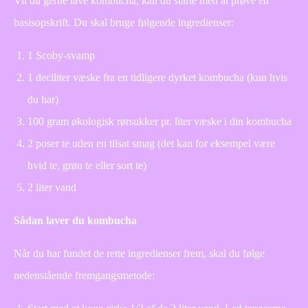
Vil du gerne lave kombucha, kan du starte med at prøve en
basisopskrift. Du skal bruge følgende ingredienser:
1 Scoby-svamp
1 deciliter væske fra en tidligere dyrket kombucha (kun hvis
du har)
100 gram økologisk rørsukker pr. liter væske i din kombucha
2 poser te uden en tilsat smag (det kan for eksempel være
hvid te, grøn te eller sort te)
2 liter vand
Sådan laver du kombucha
Når du har fundet de rette ingredienser frem, skal du følge
nedenstående fremgangsmetode: