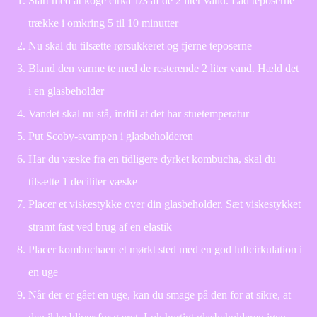
Start med at koge cirka 1/3 af de 2 liter vand. Lad teposerne
trække i omkring 5 til 10 minutter
Nu skal du tilsætte rørsukkeret og fjerne teposerne
Bland den varme te med de resterende 2 liter vand. Hæld det
i en glasbeholder
Vandet skal nu stå, indtil at det har stuetemperatur
Put Scoby-svampen i glasbeholderen
Har du væske fra en tidligere dyrket kombucha, skal du
tilsætte 1 deciliter væske
Placer et viskestykke over din glasbeholder. Sæt viskestykket
stramt fast ved brug af en elastik
Placer kombuchaen et mørkt sted med en god luftcirkulation i
en uge
Når der er gået en uge, kan du smage på den for at sikre, at