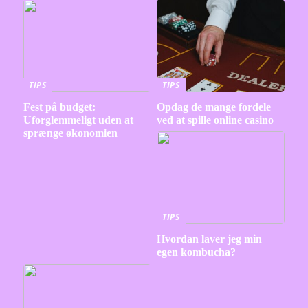
TIPS
TIPS
Fest på budget:
Opdag de mange fordele
Uforglemmeligt uden at
ved at spille online casino
sprænge økonomien
TIPS
Hvordan laver jeg min
egen kombucha?