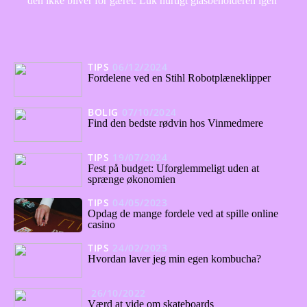
den ikke bliver for gæret. Luk hurtigt glasbeholderen igen
TIPS
06/12/2024
Fordelene ved en Stihl Robotplæneklipper
BOLIG
07/10/2024
Find den bedste rødvin hos Vinmedmere
TIPS
19/07/2024
Fest på budget: Uforglemmeligt uden at
sprænge økonomien
TIPS
04/05/2023
Opdag de mange fordele ved at spille online
casino
TIPS
24/02/2023
Hvordan laver jeg min egen kombucha?
26/10/2022
Værd at vide om skateboards