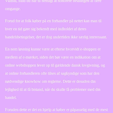
ViaBill, ifald du har til hensigt at honorere betalingen af flere
omgange.
Forud for at folk køber på en forhandler på nettet kan man til
hver en tid gøre sig bekendt med indholdet af deres
handelsbetingelser, det er dog undertiden ikke særlig interessant.
En nem løsning kunne være at efterse hvorvidt e-shoppen er
medlem af e-mærket, siden det bør være en indikation om at
online webshoppen lever op til gældende dansk lovgivning, og
at online forhandleren ofte tilses af sagkyndige som har den
nødvendige knowhow om reglerne. Dette er desuden din
lejlighed til at få bistand, når du skulle få problemer med din
handel.
Foruden dette er det en hjælp at køber er påpasselig med de mest