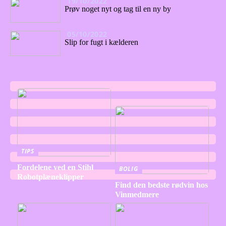
19/10/2022
Prøv noget nyt og tag til en ny by
05/10/2022
Slip for fugt i kælderen
TIPS
Fordelene ved en Stihl
BOLIG
Robotplæneklipper
Find den bedste rødvin hos
Vinmedmere