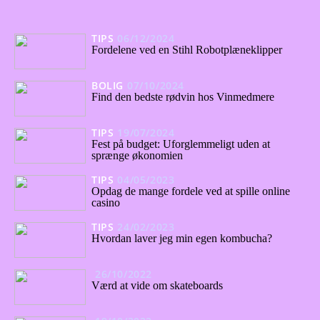
TIPS
06/12/2024
Fordelene ved en Stihl Robotplæneklipper
BOLIG
07/10/2024
Find den bedste rødvin hos Vinmedmere
TIPS
19/07/2024
Fest på budget: Uforglemmeligt uden at
sprænge økonomien
TIPS
04/05/2023
Opdag de mange fordele ved at spille online
casino
TIPS
24/02/2023
Hvordan laver jeg min egen kombucha?
26/10/2022
Værd at vide om skateboards