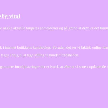
lig vital
re række aktuelle brugeres anmeldelser og på grund af dette er det fornuf
blik i internet butikkens kundefokus. Foruden det ser vi faktisk online fir
ages i brug til at tage stilling til kundetilfredsheden.
arantere imod justeringer der er iværksat efter at vi senest opdaterede d