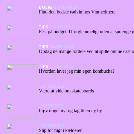
BOLIG
07/10/2024
Find den bedste rødvin hos Vinmedmere
TIPS
19/07/2024
Fest på budget: Uforglemmeligt uden at sprænge
TIPS
04/05/2023
Opdag de mange fordele ved at spille online casin
TIPS
24/02/2023
Hvordan laver jeg min egen kombucha?
26/10/2022
Værd at vide om skateboards
19/10/2022
Prøv noget nyt og tag til en ny by
05/10/2022
Slip for fugt i kælderen