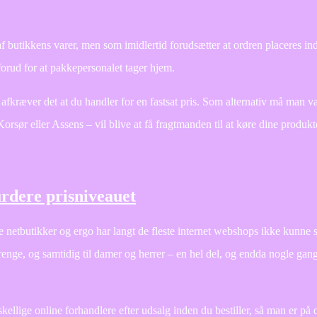
 butikkens varer, men som imidlertid forudsætter at ordren placeres in
forud for at pakkepersonalet tager hjem.
afkræver det at du handler for en fastsat pris. Som alternativ må man 
rsør eller Assens – vil blive at få fragtmanden til at køre dine produkter
urdere prisniveauet
re netbutikker og ergo har langt de fleste internet webshops ikke kunne s
renge, og samtidig til damer og herrer – en hel del, og endda nogle gang
kellige online forhandlere efter udsalg inden du bestiller, så man er på 