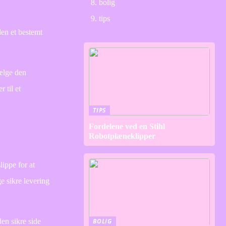
bolig
tips
den et bestemt
vælge den
 til et
TIPS
Fordelene ved en Stihl
Robotplæneklipper
lippe for at
e sikre levering
den sikre side
BOLIG