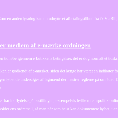
 Som en anden løsning kan du udnytte et afbetalingstilbud fra fx ViaBill,
t er medlem af e-mærke ordningen
 en tid løbe igennem e-butikkens betingelser, det er dog normalt et tidsk
kken er godkendt af e-mærket, siden det længe har været en indikator fo
ningen løbende undersøges af fagmænd der mestrer reglerne på området. De
g.
er har indflydelse på bestillingen, eksempelvis hvilken returpolitik onlin
older ens ordremail, så man når som helst kan dokumentere købet, uan