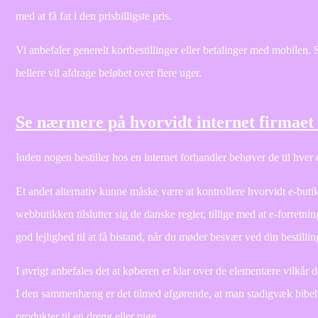
med at få fat i den prisbilligste pris.
Vi anbefaler generelt kortbestillinger eller betalinger med mobilen.
hellere vil afdrage beløbet over flere uger.
Se nærmere på hvorvidt internet firmae
Inden nogen bestiller hos en internet forhandler behøver de til hver
Et andet alternativ kunne måske være at kontrollere hvorvidt e-buti
webbutikken tilslutter sig de danske regler, tillige med at e-forret
god lejlighed til at få bistand, når du møder besvær ved din bestillin
I øvrigt anbefales det at køberen er klar over de elementære vilkår d
I den sammenhæng er det tilmed afgørende, at man stadigvæk bibeh
produkter til en dreng eller pige.