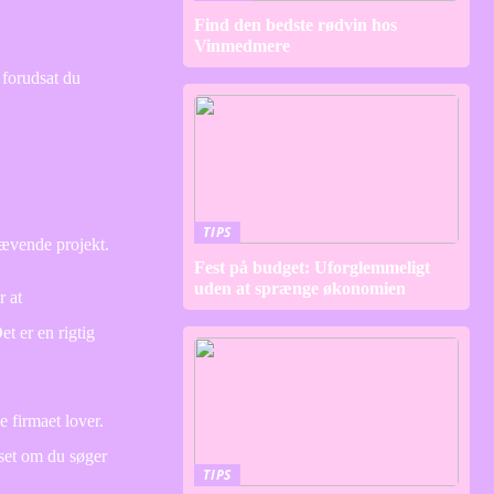
Find den bedste rødvin hos
Vinmedmere
 forudsat du
TIPS
rævende projekt.
Fest på budget: Uforglemmeligt
uden at sprænge økonomien
r at
t er en rigtig
e firmaet lover.
set om du søger
TIPS