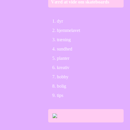
Værd at vide om skateboards
dyr
hjemmelavet
træning
sundhed
planter
kreativ
hobby
bolig
tips