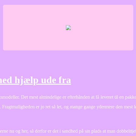
med hjælp ude fra
smodeller. Det mest almindelige er efterhånden at få leveret til en pakk
. Fragtmuligheden er jo ret så let, og mange gange ydermere den mest l
terne nu og her, så derfor er det i sandhed på sin plads at man dobbelttj