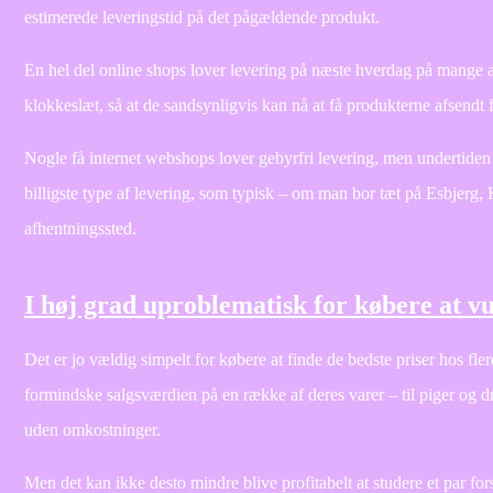
estimerede leveringstid på det pågældende produkt.
En hel del online shops lover levering på næste hverdag på mange af
klokkeslæt, så at de sandsynligvis kan nå at få produkterne afsendt 
Nogle få internet webshops lover gebyrfri levering, men undertiden 
billigste type af levering, som typisk – om man bor tæt på Esbjerg, Ko
afhentningssted.
I høj grad uproblematisk for købere at v
Det er jo vældig simpelt for købere at finde de bedste priser hos fle
formindske salgsværdien på en række af deres varer – til piger og d
uden omkostninger.
Men det kan ikke desto mindre blive profitabelt at studere et par fors