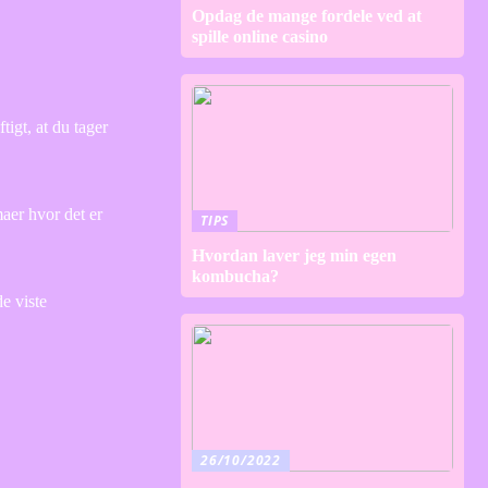
Opdag de mange fordele ved at
spille online casino
tigt, at du tager
maer hvor det er
TIPS
Hvordan laver jeg min egen
kombucha?
e viste
26/10/2022