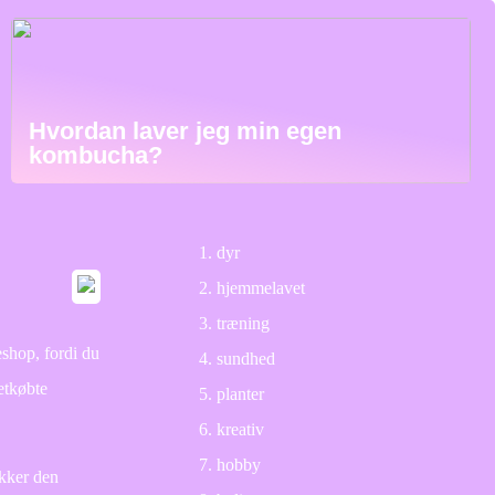
Hvordan laver jeg min egen
kombucha?
dyr
hjemmelavet
træning
eshop, fordi du
sundhed
etkøbte
planter
kreativ
hobby
ekker den